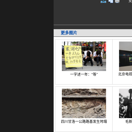
支持键
更多图片
北京电
一字述一年：“等”
四川甘洛一公路路基发生垮塌
毛