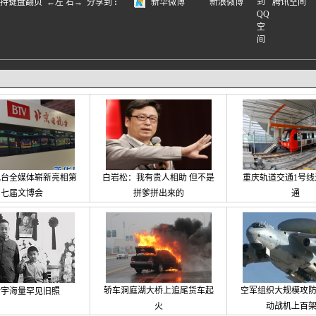
盘翻页 ←左 右→
分享到
:
新华微博
新浪微博
腾讯空间
视台全媒体崭新亮相第
白岩松：我有贵人相助 但不是
重庆轨道交通1号线
七届文博会
拼爹拼出来的
通
轿车洞庭湖大桥上追尾货车起
空军组织大规模攻
新宇海量罕见旧照
火
动战机上百