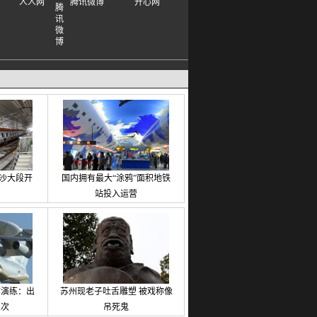
人人网
腾讯微博
开心网
沙大段开
国内拥有最大“涂鸦”面积地铁
站投入运营
防演练：出
苏州现老子吐舌雕塑 被戏称像
架次
吊死鬼