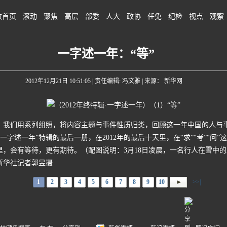
政首页
滚动
聚焦
高层
部委
人大
政协
任免
纪检
视点
观察
一字述一年：“等”
2012年12月21日 10:51:05
| 责任编辑: 冯文雅 | 来源： 新华网
们用系列组照，将内容主题与事件性质归类，回顾这一年中国的人与事
“一字述一年”特辑的最后一册，在2012年的最后十天里，在“求”“考”“
，会有等待，更有期待。（配图说明：3月18日凌晨，一名行人在雪中的北
新华社记者郭昱摄
1
2
3
4
5
6
7
8
9
10
>>|