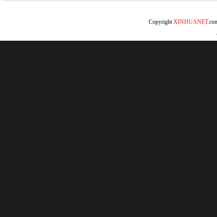
Copyright
XINHUANET
.c