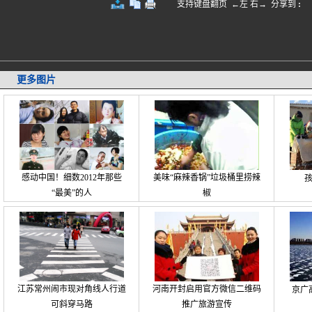
支持键盘翻页 ←左 右→
分享到
:
更多图片
感动中国！细数2012年那些
美味“麻辣香锅”垃圾桶里捞辣
“最美”的人
椒
江苏常州闹市现对角线人行道
河南开封启用官方微信二维码
京广
可斜穿马路
推广旅游宣传