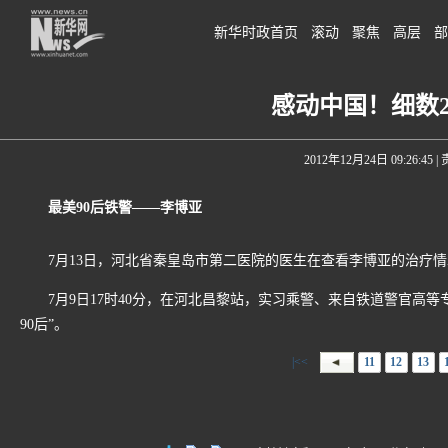
新华时政首页
滚动
聚焦
高层
部
感动中国！细数2
2012年12月24日 09:26:45
|
最美90后铁警——李博亚
7月13日，河北省秦皇岛市第二医院的医生在查看李博亚的治疗情
7月9日17时40分，在河北昌黎站，实习乘警、来自铁道警官高等
90后”。
|<<
11
12
13