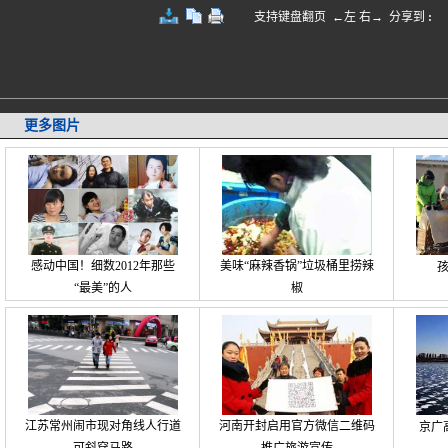
支持键盘翻页 ←左 右→
分享到
:
更多图片
感动中国！细数2012年那些
美味“麻辣香锅”垃圾桶里捞辣
“最美”的人
椒
江苏常州闹市现对角线人行道
河南开封启用官方微信二维码
京广