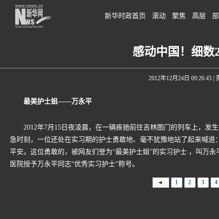
新华时政首页
滚动
聚焦
高层
部
感动中国！细数2
2012年12月24日 09:26:45
|
最美护士姐——万永平
2012年7月15日夜凌晨，在一辆疾驰前往吉林图门的列车上，发
急时刻，一位还处在实习期的护士勇敢地、毫不犹豫地站了起来喊道
平安。这位勇敢的，被网友们誉为“最美护士姐”的实习护士 ，叫万永
医院授予万永平同志“优秀实习护士”称号。
1
2
3
4