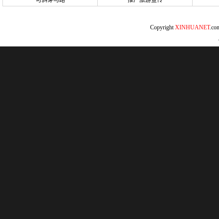
可斜穿马路
推广旅游宣传
Copyright
XINHUANET
.c