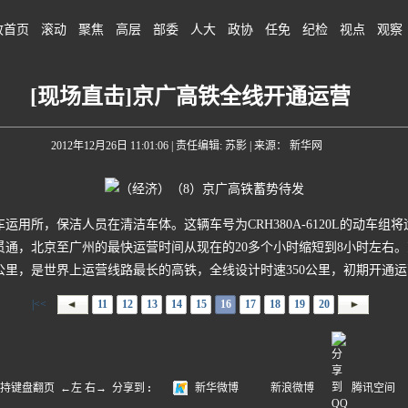
政首页
滚动
聚焦
高层
部委
人大
政协
任免
纪检
视点
观察
[现场直击]京广高铁全线开通运营
2012年12月26日 11:01:06
| 责任编辑: 苏影 | 来源： 新华网
用所，保洁人员在清洁车体。这辆车号为CRH380A-6120L的动车组将
线贯通，北京至广州的最快运营时间从现在的20多个小时缩短到8小时左右
8公里，是世界上运营线路最长的高铁，全线设计时速350公里，初期开通运
|<<
11
12
13
14
15
16
17
18
19
20
盘翻页 ←左 右→
分享到
:
新华微博
新浪微博
腾讯空间