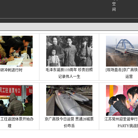
毛泽东诞辰119周年 珍贵旧照
[现场直击]京广高
考研冲刺进行时
记录伟人一生
运营
民工往返团体票开始办
京广高铁今日运营 贯通28城票
江苏常州迎圣诞举行万
理
价咋舌
PARTY挑战