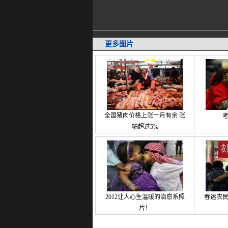
更多图片
全国猪肉价格上涨一月有余 涨
幅超过5%
2012让人心生温暖的治愈系照
春运农
片！