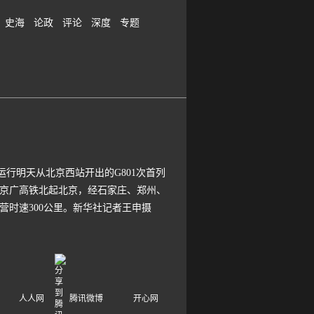
史海
论政
评论
深度
专题
运行明天从北京西站开出的G801次首列
。京广高铁北起北京，经石家庄、郑州、
营时速300公里。新华社记者王申摄
人人网
腾讯微博
开心网