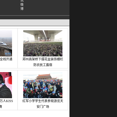
铁全线开通
郑州高架桥下摆花盆装铁栅栏
防农民工露宿
人KISS
红军小学学生代表参观游览天
赛
安门广场