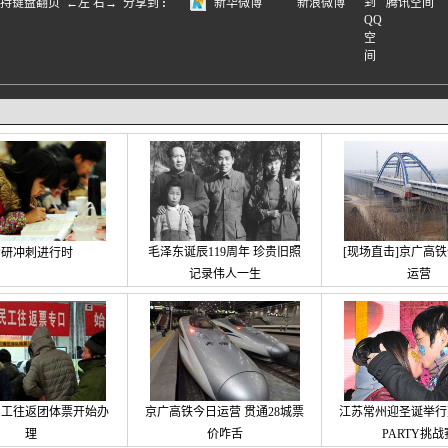
盘翻页 ←左 右→
分享到
:
新华微博
新浪微博
腾讯空间
毛泽东诞辰119周年 珍贵旧照
[现场直击]京广高
考研冲刺进行时
记录伟人一生
运营
民工往返团体票开始办
京广高铁今日运营 贯通28城票
江苏常州迎圣诞举行万
理
价咋舌
PARTY挑战