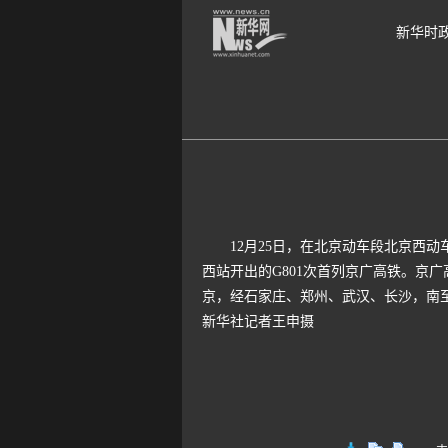
新华时
12月25日，在北京动车段北京西动车运
西站开出的G801次首列京广高铁。京
京，经石家庄、郑州、武汉、长沙，南至
新华社记者王申摄