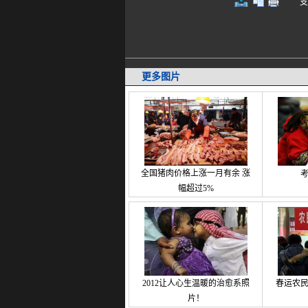
支持键
更多图片
全国猪肉价格上涨一月有余 涨
幅超过5%
2012让人心生温暖的治愈系照
春运农
片！