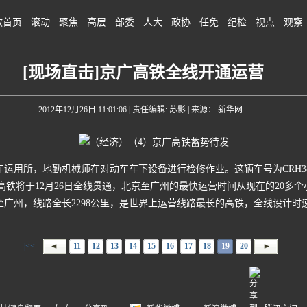
政首页
滚动
聚焦
高层
部委
人大
政协
任免
纪检
视点
观察
[现场直击]京广高铁全线开通运营
2012年12月26日 11:01:06
| 责任编辑: 苏影 | 来源： 新华网
用所，地勤机械师在对动车车下设备进行检修作业。这辆车号为CRH380
广高铁将于12月26日全线贯通，北京至广州的最快运营时间从现在的20多
广州，线路全长2298公里，是世界上运营线路最长的高铁，全线设计时速3
|<<
11
12
13
14
15
16
17
18
19
20