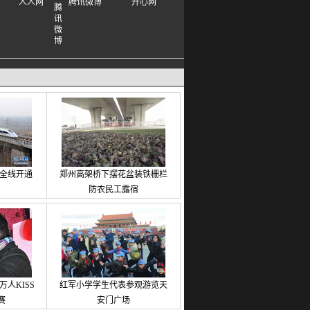
人人网
腾讯微博
开心网
铁全线开通
郑州高架桥下摆花盆装铁栅栏
防农民工露宿
人KISS
红军小学学生代表参观游览天
赛
安门广场