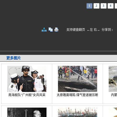
1
2
3
4
支持键盘翻页 ←左 右→
分享到
:
更多图片
南海舰队“广州舰”女兵风采
太原路面塌陷 煤气管道被压断
内