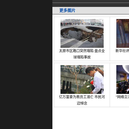
更多图片
太原市区路口突然塌陷 盘点全
新华社评
球塌陷事故
亿万富豪为救员工溺亡 市民河
“网络立
边悼念