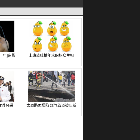
这一年]留影
上班族吐槽年末职场众生相
女兵风采
太原路面塌陷 煤气管道被压断