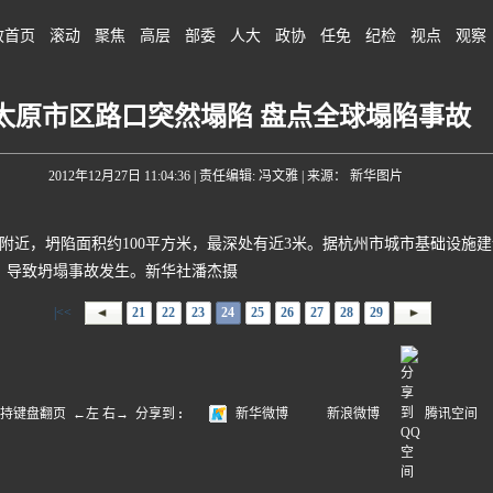
政首页
滚动
聚焦
高层
部委
人大
政协
任免
纪检
视点
观察
太原市区路口突然塌陷 盘点全球塌陷事故
2012年12月27日 11:04:36
| 责任编辑: 冯文雅 | 来源： 新华图片
附近，坍陷面积约100平方米，最深处有近3米。据杭州市城市基础设施
，导致坍塌事故发生。新华社潘杰摄
|<<
21
22
23
24
25
26
27
28
29
盘翻页 ←左 右→
分享到
:
新华微博
新浪微博
腾讯空间