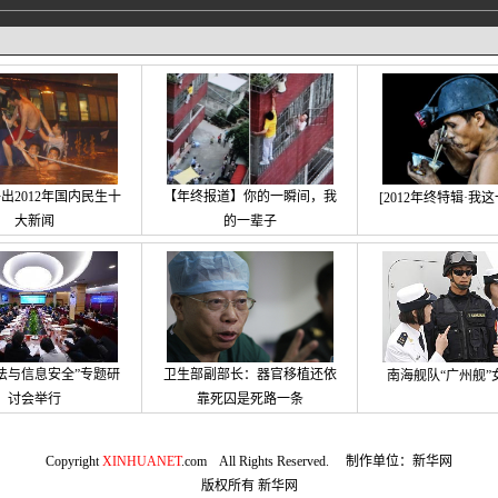
出2012年国内民生十
【年终报道】你的一瞬间，我
[2012年终特辑·我
大新闻
的一辈子
法与信息安全”专题研
卫生部副部长：器官移植还依
南海舰队“广州舰”
讨会举行
靠死囚是死路一条
Copyright
XINHUANET
.com All Rights Reserved. 制作单位：新华网
版权所有
新华网