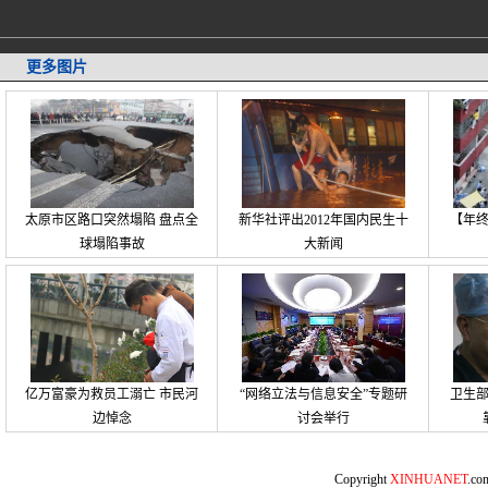
更多图片
太原市区路口突然塌陷 盘点全
新华社评出2012年国内民生十
【年
球塌陷事故
大新闻
亿万富豪为救员工溺亡 市民河
“网络立法与信息安全”专题研
卫生
边悼念
讨会举行
Copyright
XINHUANET
.c