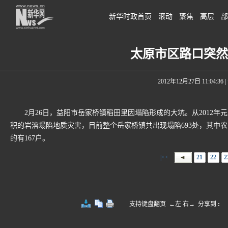
新华时政首页
滚动
聚焦
高层
部
太原市区路口突然
2012年12月27日 11:04:36
|
2月26日，益阳市岳家桥镇稻田里因塌陷形成的大坑。从2012年
积的岩溶塌陷地质灾害，目前整个岳家桥镇共出现塌陷693处，其中农
的有167户。
|<<
21
22
2
支持键盘翻页 ←左 右→
分享到
: