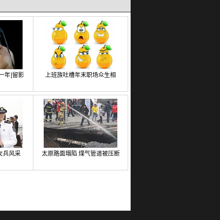
这一年]留影
上班族吐槽年末职场众生相
女兵风采
太原路面塌陷 煤气管道被压断