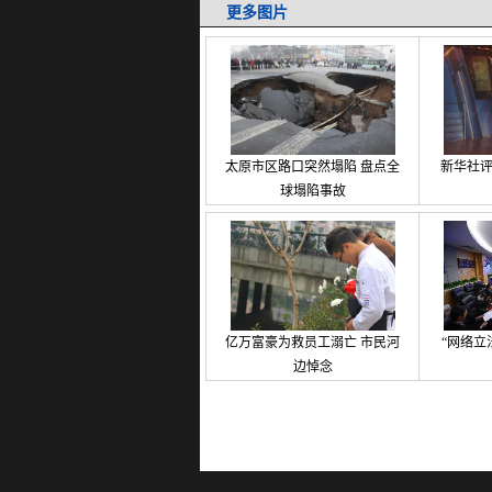
更多图片
太原市区路口突然塌陷 盘点全
新华社评
球塌陷事故
亿万富豪为救员工溺亡 市民河
“网络立
边悼念