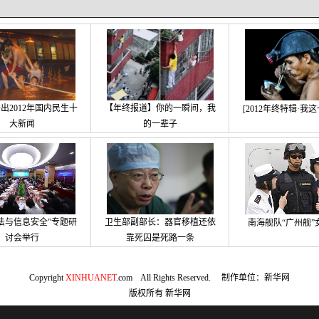
出2012年国内民生十
【年终报道】你的一瞬间，我
[2012年终特辑·我
大新闻
的一辈子
法与信息安全”专题研
卫生部副部长：器官移植还依
南海舰队“广州舰”
讨会举行
靠死囚是死路一条
Copyright
XINHUANET
.com All Rights Reserved. 制作单位：新华网
版权所有
新华网