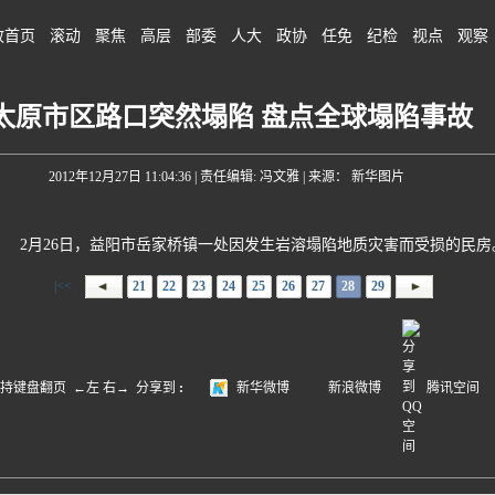
政首页
滚动
聚焦
高层
部委
人大
政协
任免
纪检
视点
观察
太原市区路口突然塌陷 盘点全球塌陷事故
2012年12月27日 11:04:36
| 责任编辑: 冯文雅 | 来源： 新华图片
2月26日，益阳市岳家桥镇一处因发生岩溶塌陷地质灾害而受损的民房
|<<
21
22
23
24
25
26
27
28
29
盘翻页 ←左 右→
分享到
:
新华微博
新浪微博
腾讯空间