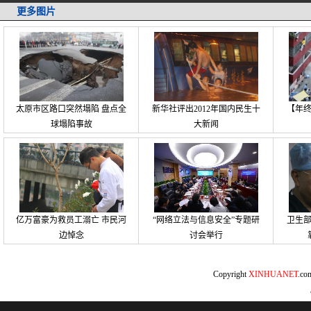
更多图片
太原市区路口突然塌陷 盘点全
新华社评出2012年国内民生十
【年
球塌陷事故
大新闻
亿万富豪为救员工溺亡 市民河
“网络立法与信息安全”专题研
卫生
边悼念
讨会举行
Copyright
XINHUANET
.c