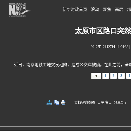
新华时政首页
滚动
聚焦
高层
部
太原市区路口突然
2012年12月27日 11:04:36
|
近日，南京地铁工地突发地陷，造成公交车被陷。在此之前，全球
1
2
3
4
支持键盘翻页 ←左 右→
分享到
: