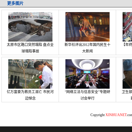
更多图片
太原市区路口突然塌陷 盘点全
新华社评出2012年国内民生十
【年
球塌陷事故
大新闻
亿万富豪为救员工溺亡 市民河
“网络立法与信息安全”专题研
卫生
边悼念
讨会举行
Copyright
XINHUANET
.c