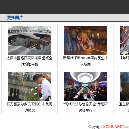
更多图片
太原市区路口突然塌陷 盘点全
新华社评出2012年国内民生十
【年
球塌陷事故
大新闻
亿万富豪为救员工溺亡 市民河
“网络立法与信息安全”专题研
卫生
边悼念
讨会举行
Copyright
XINHUANET
.c