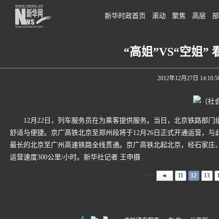
新华时政首页
滚动
聚焦
高层
部
“高姐”VS“空姐
2012年12月27日 14:10:5
12月22日，列车服务员在为乘客提供服务。当日，北京铁路部门
舒适与便捷。京广高铁北京至郑州段将于12月26日正式开通运营，
最长的北京至广州高速铁路全线贯通。京广高铁北起北京，经石家庄、郑
运营速度300公里/小时。新华社记者 王申摄
|<<
11
12
13