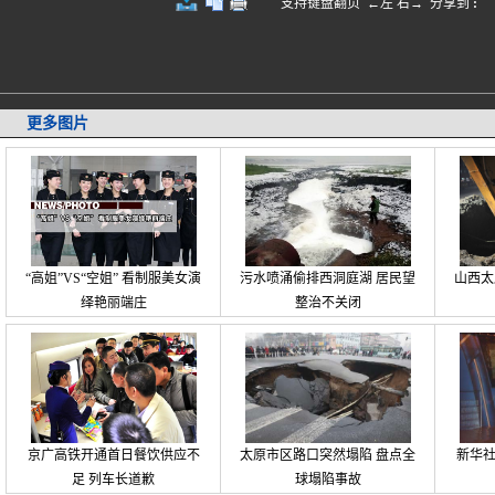
支持键盘翻页 ←左 右→
分享到
:
更多图片
“高姐”VS“空姐” 看制服美女演
污水喷涌偷排西洞庭湖 居民望
山西太
绎艳丽端庄
整治不关闭
京广高铁开通首日餐饮供应不
太原市区路口突然塌陷 盘点全
新华社
足 列车长道歉
球塌陷事故