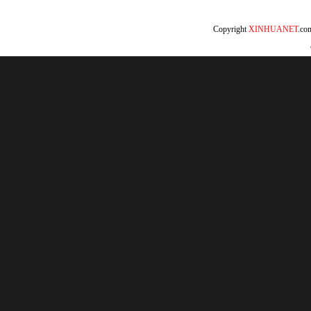
Copyright
XINHUANET
.c