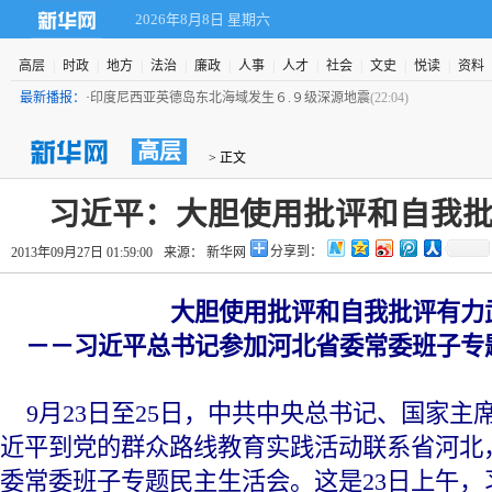
2026年8月8日 星期六
高层
|
时政
|
地方
|
法治
|
廉政
|
人事
|
人才
|
社会
|
文史
|
悦读
|
资料
最新播报：
·
印度尼西亚英德岛东北海域发生６.９级深源地震
(22:04)
高层
 > 正文
习近平：大胆使用批评和自我
分享到：
2013年09月27日 01:59:00
来源： 新华网
大胆使用批评和自我批评有力
－－习近平总书记参加河北省委常委班子专
 9月23日至25日，中共中央总书记、国家
近平到党的群众路线教育实践活动联系省河北
委常委班子专题民主生活会。这是23日上午，