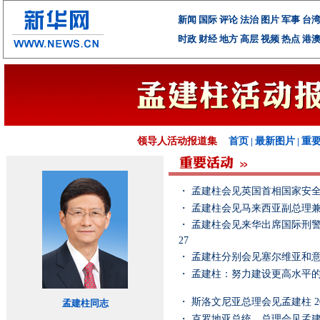
新闻
国际
评论
法治
图片
军事
台
时政
财经
地方
高层
视频
热点
港
领导人活动报道集
首页
|
最新图片
|
重
・
孟建柱会见英国首相国家安
・
孟建柱会见马来西亚副总理
・
孟建柱会见来华出席国际刑警
27
・
孟建柱分别会见塞尔维亚和
・
孟建柱：努力建设更高水平
・
斯洛文尼亚总理会见孟建柱
2
孟建柱同志
・
克罗地亚总统、总理会见孟