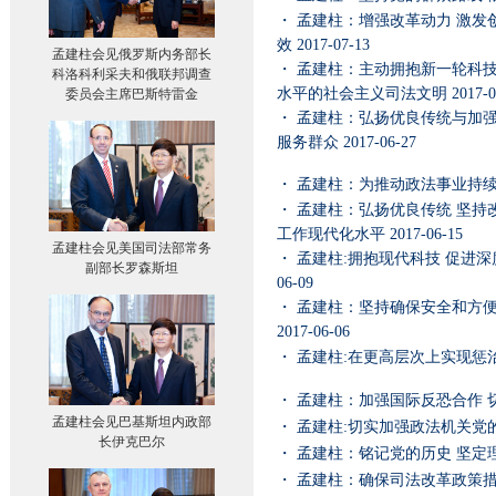
・
孟建柱：增强改革动力 激发
效
2017-07-13
孟建柱会见俄罗斯内务部长
・
孟建柱：主动拥抱新一轮科技
科洛科利采夫和俄联邦调查
水平的社会主义司法文明
2017-0
委员会主席巴斯特雷金
・
孟建柱：弘扬优良传统与加强
服务群众
2017-06-27
・
孟建柱：为推动政法事业持
・
孟建柱：弘扬优良传统 坚持
工作现代化水平
2017-06-15
孟建柱会见美国司法部常务
・
孟建柱:拥抱现代科技 促进
副部长罗森斯坦
06-09
・
孟建柱：坚持确保安全和方便
2017-06-06
・
孟建柱:在更高层次上实现惩
・
孟建柱：加强国际反恐合作 
孟建柱会见巴基斯坦内政部
・
孟建柱:切实加强政法机关党
长伊克巴尔
・
孟建柱：铭记党的历史 坚定
・
孟建柱：确保司法改革政策