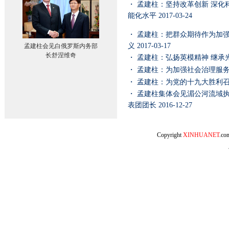
・
孟建柱：坚持改革创新 深化
能化水平
2017-03-24
・
孟建柱：把群众期待作为加强
义
2017-03-17
孟建柱会见白俄罗斯内务部
长舒涅维奇
・
孟建柱：弘扬英模精神 继承
・
孟建柱：为加强社会治理服
・
孟建柱：为党的十九大胜利
・
孟建柱集体会见湄公河流域
表团团长
2016-12-27
Copyright
XINHUANET
.c