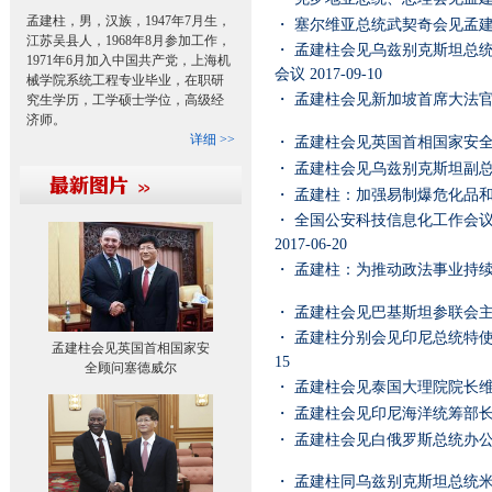
孟建柱，男，汉族，1947年7月生，
・
塞尔维亚总统武契奇会见孟
江苏吴县人，1968年8月参加工作，
・
孟建柱会见乌兹别克斯坦总
1971年6月加入中国共产党，上海机
会议
2017-09-10
械学院系统工程专业毕业，在职研
・
孟建柱会见新加坡首席大法
究生学历，工学硕士学位，高级经
济师。
详细 >>
・
孟建柱会见英国首相国家安
・
孟建柱会见乌兹别克斯坦副
・
孟建柱：加强易制爆危化品
・
全国公安科技信息化工作会议
2017-06-20
・
孟建柱：为推动政法事业持
・
孟建柱会见巴基斯坦参联会
・
孟建柱分别会见印尼总统特
孟建柱会见英国首相国家安
15
全顾问塞德威尔
・
孟建柱会见泰国大理院院长维
・
孟建柱会见印尼海洋统筹部
・
孟建柱会见白俄罗斯总统办
・
孟建柱同乌兹别克斯坦总统