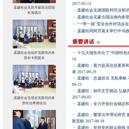
2017-05-13
孟建柱会见苏丹最高法院院
・
孟建柱会见德国联邦司法和消
长海德尔
・
孟建柱会见蒙古国法律内务
・
“一带一路”安全合作对话会
・
孟建柱同阿齐莫夫举行中乌
孟建柱会见哈萨克斯坦内务
・
十九大报告作出了“中国特色
部长卡西莫夫
19
・
孟建柱：着力提高信息素养和
者
2017-09-29
・
孟建柱：忠诚担当 无私奉献
09-23
・
孟建柱：创作文艺精品 弘扬
2017-09-05
孟建柱会见塔吉克斯坦内务
部长拉希姆佐达
・
孟建柱：全力开创社会稳定
・
孟建柱：繁荣法学理论研究 
新贡献
2017-08-18
・
孟建柱：坚持党的群众路线 