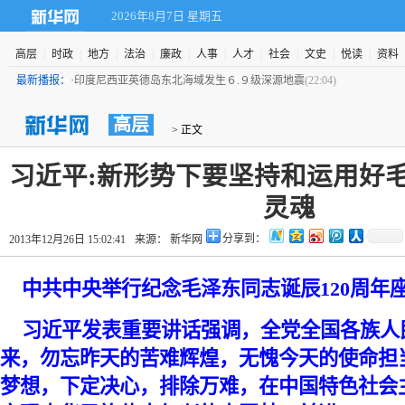
2026年8月7日 星期五
高层
|
时政
|
地方
|
法治
|
廉政
|
人事
|
人才
|
社会
|
文史
|
悦读
|
资料
最新播报：
·
印度尼西亚英德岛东北海域发生６.９级深源地震
(22:04)
高层
 > 正文
 习近平:新形势下要坚持和运用好
灵魂
分享到：
2013年12月26日 15:02:41
来源： 新华网
 中共中央举行纪念毛泽东同志诞辰120周年
 习近平发表重要讲话强调，全党全国各族人
来，勿忘昨天的苦难辉煌，无愧今天的使命担
梦想，下定决心，排除万难，在中国特色社会