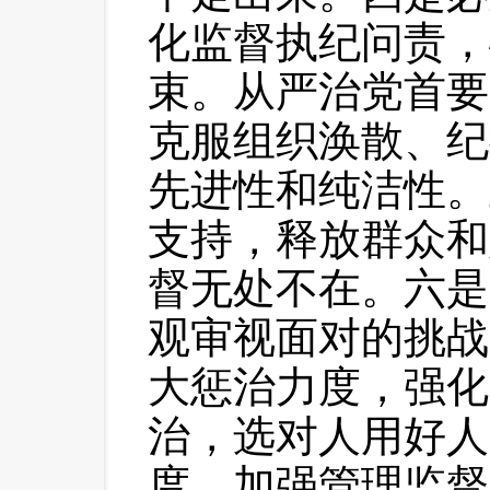
化监督执纪问责，
束。从严治党首要
克服组织涣散、纪
先进性和纯洁性。
支持，释放群众和
督无处不在。六是
观审视面对的挑战
大惩治力度，强化
治，选对人用好人
度，加强管理监督