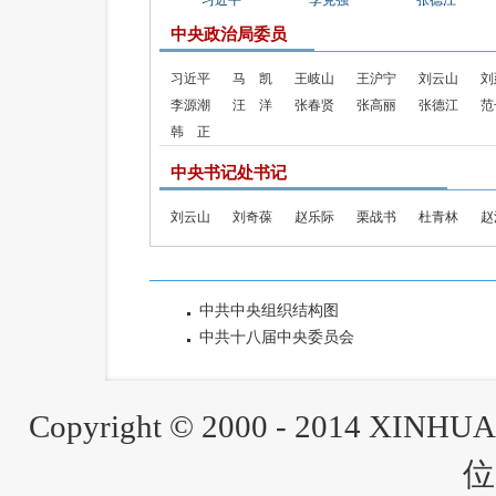
习近平
李克强
张德江
中央政治局委员
习近平
马 凯
王岐山
王沪宁
刘云山
刘
李源潮
汪 洋
张春贤
张高丽
张德江
范
韩 正
中央书记处书记
刘云山
刘奇葆
赵乐际
栗战书
杜青林
赵
中共中央组织结构图
中共十八届中央委员会
Copyright © 2000 - 2014 XINH
位