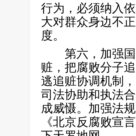
行为，必须纳入依
大对群众身边不正
度。
 第六，加强国
赃，把腐败分子追
逃追赃协调机制，
司法协助和执法合
成威慑。加强法规
《北京反腐败宣言
下天罗地网。