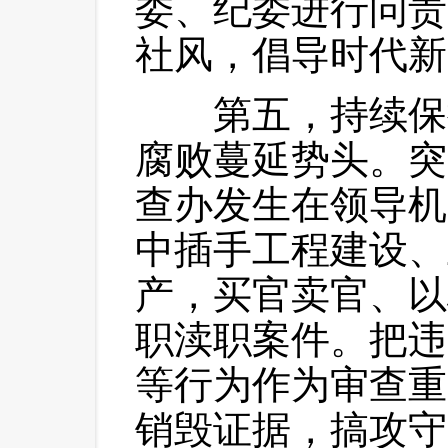
委、纪委进行问责
社风，倡导时代新
 第五，持续保
腐败蔓延势头。突
查办发生在领导机
中插手工程建设、
产，买官卖官、以
职渎职案件。把违
等行为作为审查重
销毁证据，搞攻守