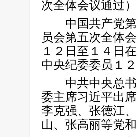
次全体会议通过）
 中国共产党第
员会第五次全体会
１２日至１４日在
中央纪委委员１２
 中共中央总书
委主席习近平出席
李克强、张德江、
山、张高丽等党和