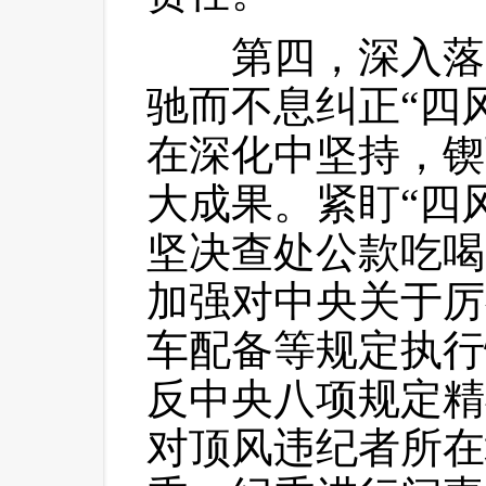
 第四，深入落
驰而不息纠正“四
在深化中坚持，锲
大成果。紧盯“四
坚决查处公款吃喝
加强对中央关于厉
车配备等规定执行
反中央八项规定精
对顶风违纪者所在