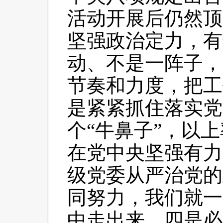
活动开展后仍然顶
坚强政治定力，有
动、不是一阵子，
节奏和力度，把工
是紧紧抓住落实党
个“牛鼻子”，以
在党中央坚强有力
级党委从严治党的
同努力，我们就一
中走出来。四是必