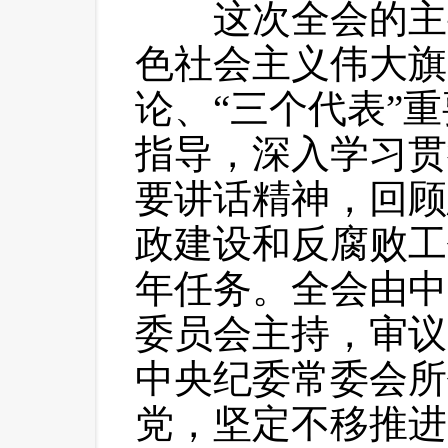
 这次全会的主
色社会主义伟大旗
论、“三个代表”
指导，深入学习贯
要讲话精神，回顾
政建设和反腐败工
年任务。全会由中
委员会主持，审议
中央纪委常委会所
党，坚定不移推进