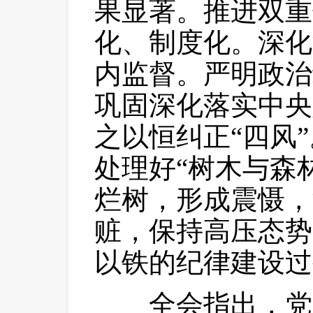
果显著。推进双重
化、制度化。深化
内监督。严明政治
巩固深化落实中央
之以恒纠正“四风
处理好“树木与森
烂树，形成震慑，
赃，保持高压态势
以铁的纪律建设过
 全会指出，党