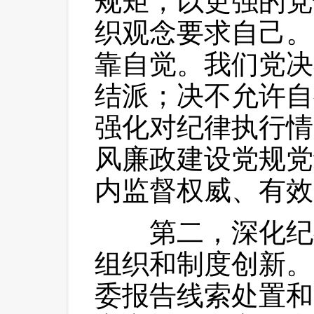
规矩，以更强的党
织观念要求自己。
靠自觉。我们党决
结派；决不允许自
强化对纪律执行情
风廉政建设党规党
内监督权威、有效
 第二，深化纪
组织和制度创新。
委报告线索处置和