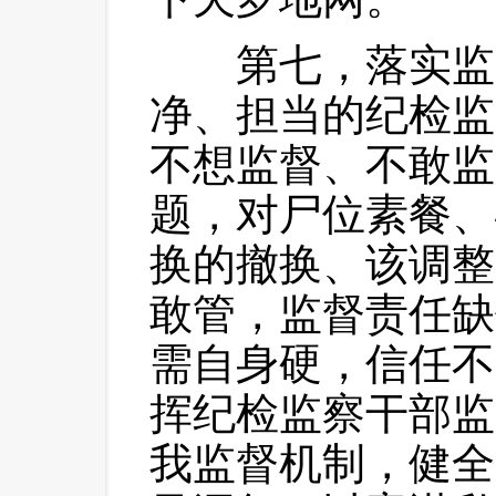
 第七，落实监
净、担当的纪检监
不想监督、不敢监
题，对尸位素餐、
换的撤换、该调整
敢管，监督责任缺
需自身硬，信任不
挥纪检监察干部监
我监督机制，健全