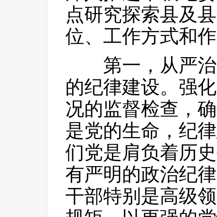
点研究探索县及县
位、工作方式和作
 第一，从严治
的纪律建设。强化
况的监督检查，确
是党的生命，纪律
们党是肩负着历史
有严明的政治纪律
干部特别是高级领