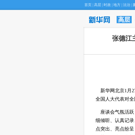
首页
|
高层
|
时政
|
地方
|
法治
|
高层
·
北京庙
张德江
 新华网北京1月
全国人大代表对全
 座谈会气氛活跃
细倾听、认真记录
点突出、亮点纷呈