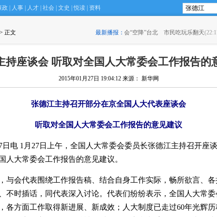
廉政
|
人事
|
人才
|
社会
|
文史
|
悦读
|
资料
会“空降”台北 市民吃玩乐翻天
 > 正文
(22:17)
最新播报：
·
土美将联合训练装备叙利
主持座谈会 听取对全国人大常委会工作报告的
2015年01月27日 19:04:12
来源： 新华网
张德江主持召开部分在京全国人大代表座谈会
听取对全国人大常委会工作报告的意见建议
27日电 1月27日上午，全国人大常委会委员长张德江主持召开座
国人大常委会工作报告的意见建议。
，与会代表围绕工作报告稿、结合自身工作实际，畅所欲言、各
、不时插话，同代表深入讨论。代表们纷纷表示，全国人大常委
，各方面工作取得新进展、新成效；人大制度已走过60年光辉历