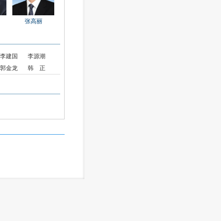
张高丽
李建国
李源潮
郭金龙
韩 正