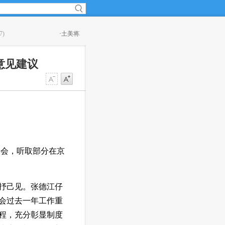
亚反对派武装
(22:16)
·
少林功夫亮相斐济
(22:16)
意见建议
谈会，听取部分在京
抒己见。张德江仔
会过去一年工作重
程，充分彰显制度