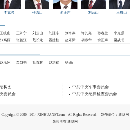
李克强
张德江
俞正声
刘云山
王岐山
王岐山
王沪宁
刘云山
刘延东
刘奇葆
许其亮
孙春兰
李克强
张高丽
张德江
范长龙
孟建柱
赵乐际
胡春华
俞正声
栗战书
赵乐际
栗战书
杜青林
赵洪祝
杨 晶
结构图
中共中央军事委员会
央委员会
中共中央纪律检查委员会
Copyright © 2000 - 2014 XINHUANET.com All Rights Reserved. 制作单位：新华网
版权所有 新华网