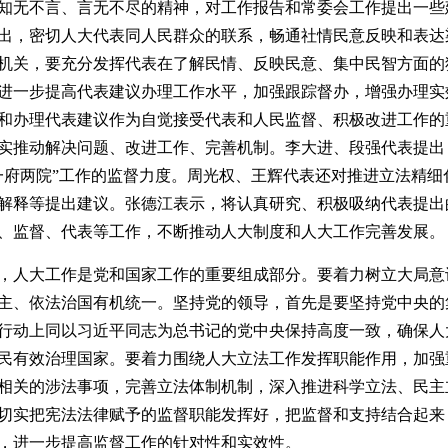
知无不言、言无不尽的精神，对工作报告和常委会工作提出一些
出，密切人大代表同人民群众的联系，畅通社情民意反映和表达
机关，要充分发挥代表在了解民情、反映民意、集中民智方面的
进一步提高代表建议办理工作水平，加强跟踪督办，增强办理实
和办理代表建议作为自觉接受代表和人民监督、积极改进工作的
实推动解决问题、改进工作、完善机制。李大进、段强代表提出
一府两院”工作的监督力度。周光权、王辉代表还对推进立法精细
解释等提出建议。张德江表示，将认真研究、积极吸纳代表提出
、监督、代表等工作，不断推动人大制度和人大工作完善发展。
，人大工作是党和国家工作的重要组成部分。要着力树立大局意
主、依法治国有机统一。坚持党的领导，首先是要坚持党中央的
行动上同以习近平同志为总书记的党中央保持高度一致，确保人
民有效治理国家。要着力围绕人大立法工作发挥职能作用，加强
相关的涉法事项，完善立法体制机制，深入推进科学立法、民主
切实把宪法法律赋予的监督职能发挥好，把监督和支持结合起来
，进一步提高监督工作的针对性和实效性。