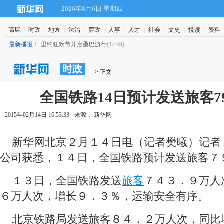
2026年8月6日 星期四
高层
|
时政
|
地方
|
法治
|
廉政
|
人事
|
人才
|
社会
|
文史
|
悦读
|
资料
最新播报：
·
里约狂欢节开启桑巴游行
(12:59)
时政
 > 正文
全国铁路14日预计发送旅客7
2015年02月14日 16:53:33
来源： 新华网
 新华网北京２月１４日电（记者樊曦）记者
公司获悉，１４日，全国铁路预计发送旅客７
 １３日，全国铁路发送
旅客
７４３．９万人
６万人次，增长９．３％，运输安全有序。
 北京铁路局发送旅客８４．２万人次，同比