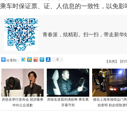
乘车时保证票、证、人信息的一致性，以免影
青春派，炫精彩。扫一扫，带走新华
0
分享到：
【关闭】
【打
房祖名举行发布会 就涉毒事
房祖名凌晨刑满获释 乘车离
撞击上海美领馆边门男
件向公众道歉
开看守所
份查明 初步排除酒