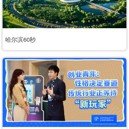
辽宁
吉林
上海
江苏
浙江
安徽
福建
江西
哈尔滨60秒
山东
河南
湖北
湖南
广东
广西
海南
重庆
四川
贵州
云南
西藏
陕西
甘肃
青海
宁夏
新疆
内蒙古
黑龙江
多语种频道