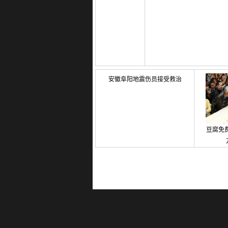
安徽阜阳地震伤员接受救治
豆腐免