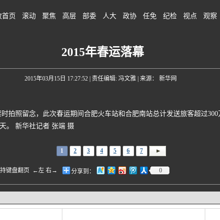
政首页
滚动
聚焦
高层
部委
人大
政协
任免
纪检
视点
观察
2015年春运落幕
2015年03月15日 17:27:52
| 责任编辑: 冯文雅 | 来源： 新华网
拍照留念，此次春运期间合肥火车站和合肥南站总计发送旅客超过300万
0天。 新华社记者 张端 摄
1
2
3
4
5
6
7
盘翻页 ←左 右→
0
分享到：