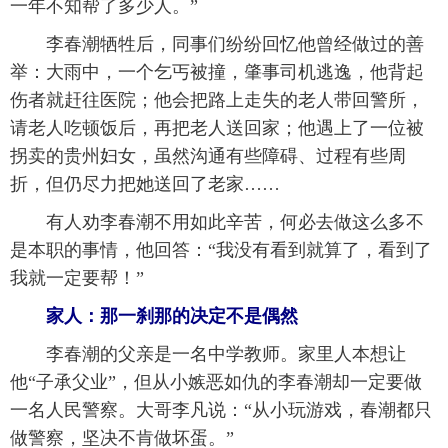
一年不知帮了多少人。”
 李春潮牺牲后，同事们纷纷回忆他曾经做过的善
举：大雨中，一个乞丐被撞，肇事司机逃逸，他背起
伤者就赶往医院；他会把路上走失的老人带回警所，
请老人吃顿饭后，再把老人送回家；他遇上了一位被
拐卖的贵州妇女，虽然沟通有些障碍、过程有些周
折，但仍尽力把她送回了老家……
 有人劝李春潮不用如此辛苦，何必去做这么多不
是本职的事情，他回答：“我没有看到就算了，看到了
我就一定要帮！”
 家人：那一刹那的决定不是偶然
 李春潮的父亲是一名中学教师。家里人本想让
他“子承父业”，但从小嫉恶如仇的李春潮却一定要做
一名人民警察。大哥李凡说：“从小玩游戏，春潮都只
做警察，坚决不肯做坏蛋。”