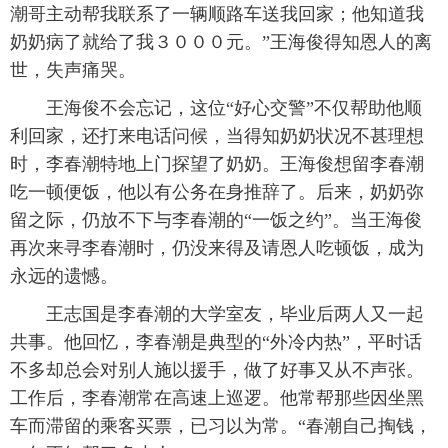
潮哥主动帮我联系了一辆顺路车送我回家；他知道我
奶奶病了就给了我３０００元。”王海俊得知恩人的离
世，失声痛哭。
 王海俊不会忘记，这位“好心交警”不仅帮助他顺
利回家，还打来电话问候，当得知奶奶状况不甚理想
时，李春潮特地上门探望了奶奶。王海俊想留李春潮
吃一顿便饭，他以有公务在身推辞了。后来，奶奶弥
留之际，仍放不下与李春潮的“一饭之约”。当王海俊
再次来寻李春潮时，仍没来得及请恩人吃顿饭，成为
永远的遗憾。
 王志国是李春潮的大学室友，毕业后两人又一起
共事。他回忆，李春潮是典型的“外冷内热”，平时话
不多却总会对别人施以援手，做了好事又从不声张。
工作后，李春潮常在高速上巡逻。他常帮那些因坐黑
车而滞留的乘客买票，已习以为常。“春潮自己掏钱，