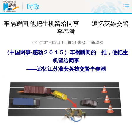
时政
首页
时政
国际
财经
 车祸瞬间,他把生机留给同事——追忆英雄交警
李春潮
娱乐
体育
人事
教育
2015年07月09日 14:38:54
来源：
新华网
时尚
思客
地方
法治
（中国网事·感动２０１５）车祸瞬间的一推，他把生
机留给同事
港澳
台湾
华人
汽车
——追忆江苏淮安英雄交警李春潮
科技
能源
房产
公司
图片
视频
彩票
食品
旅游
健康
信息化
数据
金融
公益
军事
无人机