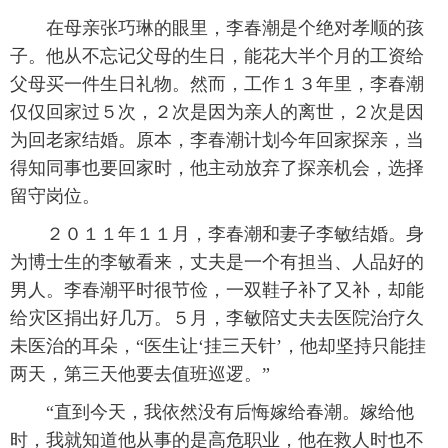
 在母亲张巧琳的眼里，李春潮是个绝对孝顺的孩
子。他从不忘记父母的生日，能花大半个月的工资给
父母买一件生日礼物。然而，工作１３年里，李春潮
仅仅回家过５次，２次是因为亲人的离世，２次是因
为回老家结婚。原本，李春潮计划今年回家探亲，当
得知同事也要回家时，他主动放弃了探亲机会，选择
留守岗位。
 ２０１１年１１月，李春潮和妻子李敏结婚。身
为博士生的李敏看来，丈夫是一个有担当、人品好的
男人。李春潮平时很节俭，一双鞋子补了又补，却能
给灾区捐出好几万。５月，李敏陪丈夫去医院治疗久
未医治的耳朵，“医生让‘挂三天针’，他却坚持只能挂
两天，第三天他要去值班巡逻。”
 “直到今天，我依然没有后悔嫁给春潮。嫁给他
时，我就知道他从事的是高危职业，他在救人时也不