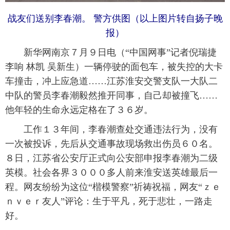
战友们送别李春潮。 警方供图（以上图片转自扬子晚
报）
新华网南京７月９日电（“中国网事”记者倪瑞捷
李响 林凯 吴新生）一辆停驶的面包车，被失控的大卡
车撞击，冲上应急道……江苏淮安交警支队一大队二
中队的警员李春潮毅然推开同事，自己却被撞飞……
他年轻的生命永远定格在了３６岁。
 工作１３年间，李春潮查处交通违法行为，没有
一次被投诉，先后从交通事故现场救出伤员６０名。
８日，江苏省公安厅正式向公安部申报李春潮为二级
英模。社会各界３０００多人前来淮安送英雄最后一
程。网友纷纷为这位“楷模警察”祈祷祝福，网友“ｚｅ
ｎｖｅｒ友人”评论：生于平凡，死于悲壮，一路走
好。