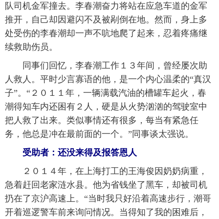
队司机金军撞去。李春潮奋力将站在应急车道的金军
推开，自己却因避闪不及被剐倒在地。然而，身上多
处受伤的李春潮却一声不吭地爬了起来，忍着疼痛继
续救助伤员。
 同事们回忆，李春潮工作１３年间，曾经屡次助
人救人。平时少言寡语的他，是一个内心温柔的“真汉
子”。“２０１１年，一辆满载汽油的槽罐车起火，春
潮得知车内还困有２人，硬是从火势汹汹的驾驶室中
把人救了出来。类似事情还有很多，每当有紧急任
务，他总是冲在最前面的一个。”同事谈太强说。
 受助者：还没来得及报答恩人
 ２０１４年，在上海打工的王海俊因奶奶病重，
急着赶回老家涟水县。他为省钱坐了黑车，却被司机
扔在了京沪高速上。“当时我只好沿着高速步行，潮哥
开着巡逻警车前来询问情况。当得知了我的困难后，