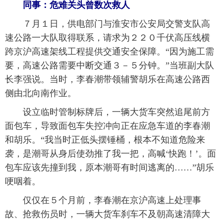
 同事：危难关头曾数次救人
 ７月１日，供电部门与淮安市公安局交警支队高
速公路一大队取得联系，请求为２２０千伏高压线横
跨京沪高速架线工程提供交通安全保障。“因为施工需
要，高速公路需要中断交通３－５分钟。”当班副大队
长李强说。当时，李春潮带领辅警胡乐在高速公路西
侧由北向南作业。
 设立临时管制标牌后，一辆大货车突然追尾前方
面包车，导致面包车失控冲向正在应急车道的李春潮
和胡乐。“我当时正低头摆锤桶，根本不知道危险来
袭，是潮哥从身后使劲推了我一把，高喊‘快跑！’。面
包车应该先撞到我，原本潮哥有时间逃离的……”胡乐
哽咽着。
 仅仅在５个月前，李春潮在京沪高速上处理事
故、抢救伤员时，一辆大货车刹车不及朝高速清障大