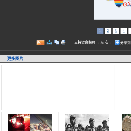
1
2
3
4
支持键盘翻页 ←左 右→
分享到
更多图片