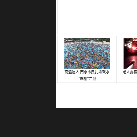
高温逼人 南京市民扎堆戏水
老人露
“爆棚”冲浪