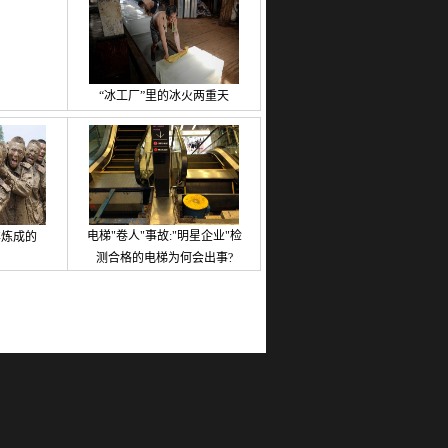
“冰工厂”里的冰火两重天
电梯"卷人"事故:"明星企业"检
样炼成的
测合格的电梯为何会出事?