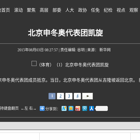
政首页
滚动
聚焦
高层
部委
人大
政协
任免
纪检
视点
观察
北京申冬奥代表团凯旋
2015年08月03日 08:27:57
| 责任编辑: 谷玥 | 来源： 新华网
申冬奥代表团成员抵京。当日，北京申冬奥代表团从吉隆坡返回北京。 
1
2
3
4
盘翻页 ←左 右→
分享到：