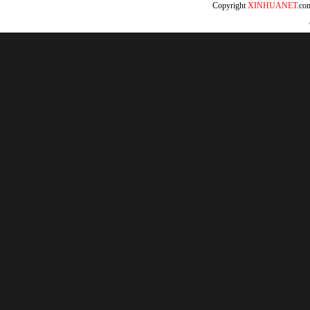
Copyright
XINHUANET
.c