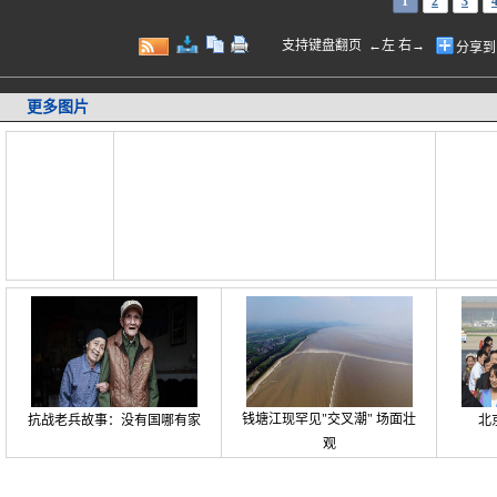
1
2
3
支持键盘翻页 ←左 右→
分享到
更多图片
钱塘江现罕见"交叉潮" 场面壮
抗战老兵故事：没有国哪有家
北
观