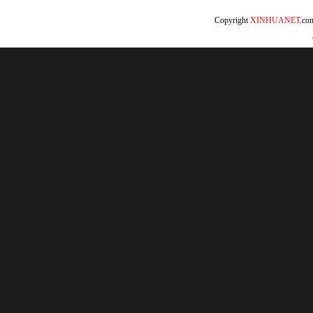
Copyright
XINHUANET
.c