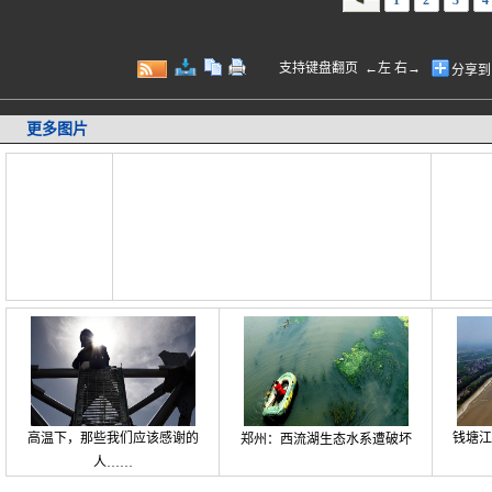
1
2
3
4
支持键盘翻页 ←左 右→
分享到
更多图片
高温下，那些我们应该感谢的
钱塘江
郑州：西流湖生态水系遭破坏
人……