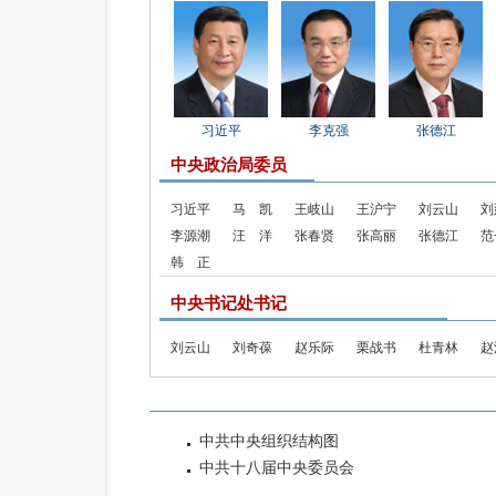
习近平
李克强
张德江
中央政治局委员
习近平
马 凯
王岐山
王沪宁
刘云山
刘
李源潮
汪 洋
张春贤
张高丽
张德江
范
韩 正
中央书记处书记
刘云山
刘奇葆
赵乐际
栗战书
杜青林
赵
中共中央组织结构图
中共十八届中央委员会