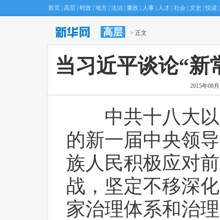
首页
|
高层
|
时政
|
地方
|
法治
|
廉政
|
人事
|
人才
|
社会
|
文史
|
悦读
|
高层
·
新华网评：有必要为孙杨退赛耿耿于怀吗？
 > 正文
(16:32)
·
“
当习近平谈论“新
2015年08月1
 中共十八大以
的新一届中央领导
族人民积极应对前
战，坚定不移深化
家治理体系和治理