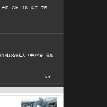
史海
论政
评论
深度
专题
新华社记者徐壮志 飞手张峭春、陈扬
【纠错】