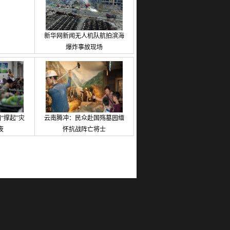
新华网新闻无人机队航拍滨海
爆炸事故现场
“撑起”灾
云南腾冲：民众赴国殇墓园缅
夜
怀抗战阵亡将士