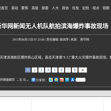
政首页
滚动
聚焦
高层
部委
人大
政协
任免
纪检
视点
观察
新华网新闻无人机队航拍滨海爆炸事故现场
2015年08月15日 07:33:06
| 责任编辑: 姚润萍 | 来源： 新华网
津滨海新区爆炸核心区域，直击天津港“8.12”重大火灾爆炸事故现场。
1
2
3
4
5
6
7
8
盘翻页 ←左 右→
分享到：