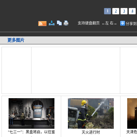
1
2
3
4
支持键盘翻页 ←左 右→
分享到
更多图片
“七三一”：黑盒将启，以往鉴
天津
灭火进行时