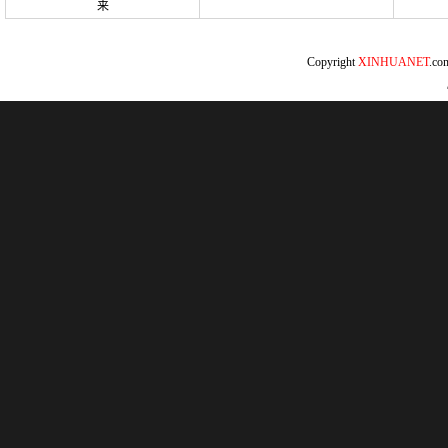
来
Copyright
XINHUANET
.c