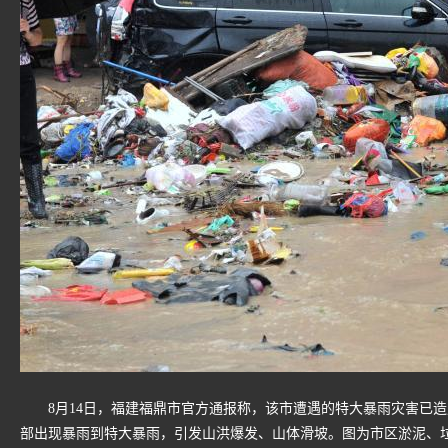
8月14日，福建福鼎市官方通报称，该市遭遇的特大暴雨灾害已造成
部出现暴雨到特大暴雨，引发山洪爆发、山体滑坡。图为市区淤泥、垃