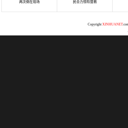
两次倒在现场
民合力惊险营救
Copyright
XINHUANET
.c