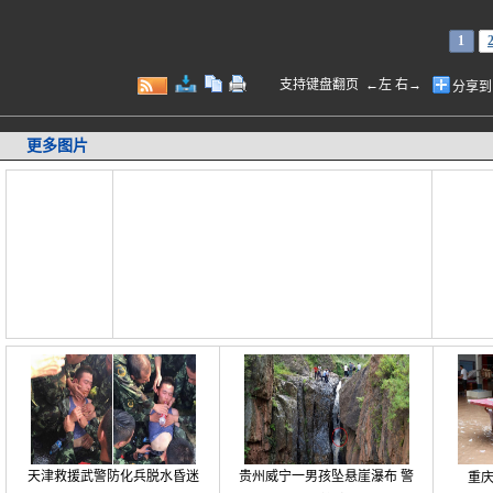
1
支持键盘翻页 ←左 右→
分享到
更多图片
天津救援武警防化兵脱水昏迷
贵州威宁一男孩坠悬崖瀑布 警
重