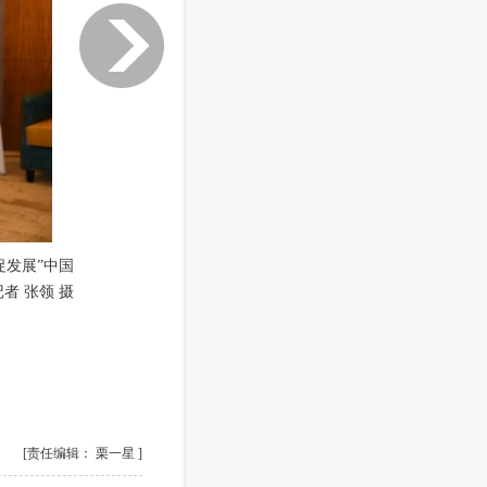
促发展”中国
者 张领 摄
[责任编辑： 栗一星 ]