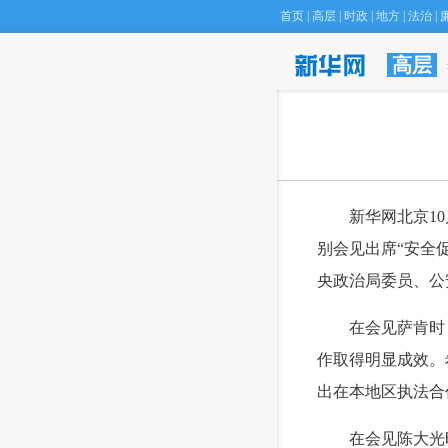
首页
|
高层
|
时政
|
地方
|
法治
|
高层
·
“大资管”时代
 新华网北京10
别会见出席“安全
央政治局委员、公
 在会见萨肯时，
作取得明显成效。
出在本地区执法合
 在会见陈大光时