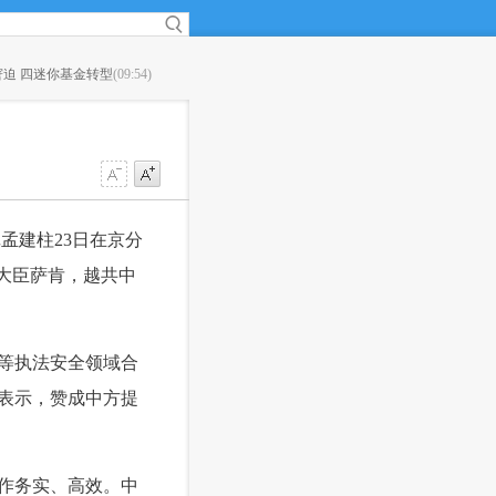
窘迫 四迷你基金转型
(09:54)
·
产业界热议《新一代人工智能发展规划》 顶层设计为
路
(09:50)
孟建柱23日在京分
大臣萨肯，越共中
等执法安全领域合
表示，赞成中方提
作务实、高效。中