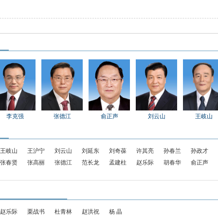
李克强
张德江
俞正声
刘云山
王岐山
王岐山
王沪宁
刘云山
刘延东
刘奇葆
许其亮
孙春兰
孙政才
张春贤
张高丽
张德江
范长龙
孟建柱
赵乐际
胡春华
俞正声
赵乐际
栗战书
杜青林
赵洪祝
杨 晶