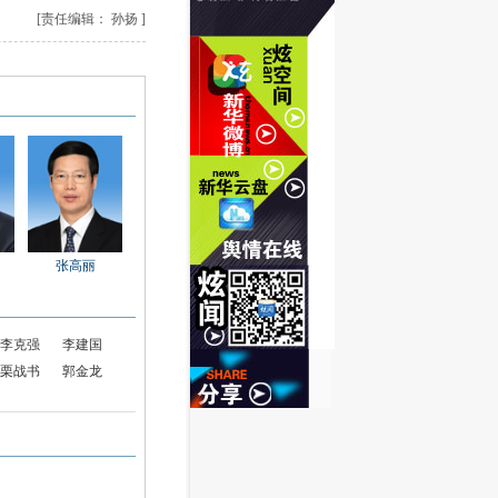
[责任编辑： 孙扬 ]
张高丽
李克强
李建国
栗战书
郭金龙