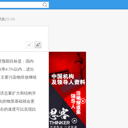
武装
(22:16)
·
少林功夫亮相斐济
(22:16)
要预期目标是：国内
率4.5%以内，进出
，主要污染物排放继续
济总量扩大和结构升
化的物质基础就会更
左右的速度可以实现比