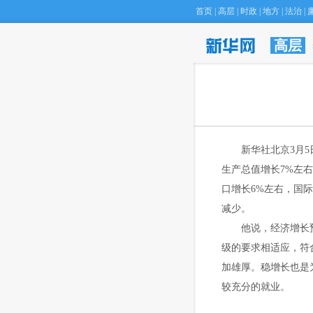
首页
|
高层
|
时政
|
地方
|
法治
|
高层
·
北京庙会“空降
 新华社北京3月5
生产总值增长7%左右
口增长6%左右，国
减少。
 他说，经济增长预
级的要求相适应，符
加雄厚。稳增长也是
较充分的就业。