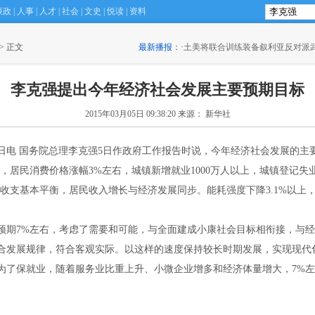
廉政
|
人事
|
人才
|
社会
|
文史
|
悦读
|
资料
”台北 市民吃玩乐翻天
 > 正文
(22:17)
最新播报：
·
土美将联合训练装备叙利亚反对派
李克强提出今年经济社会发展主要预期目标
2015年03月05日 09:38:20
来源： 新华社
日电 国务院总理李克强5日作政府工作报告时说，今年经济社会发展的主
，居民消费价格涨幅3%左右，城镇新增就业1000万人以上，城镇登记失业
际收支基本平衡，居民收入增长与经济发展同步。能耗强度下降3.1%以上
期7%左右，考虑了需要和可能，与全面建成小康社会目标相衔接，与经
合发展规律，符合客观实际。以这样的速度保持较长时期发展，实现现代
为了保就业，随着服务业比重上升、小微企业增多和经济体量增大，7%