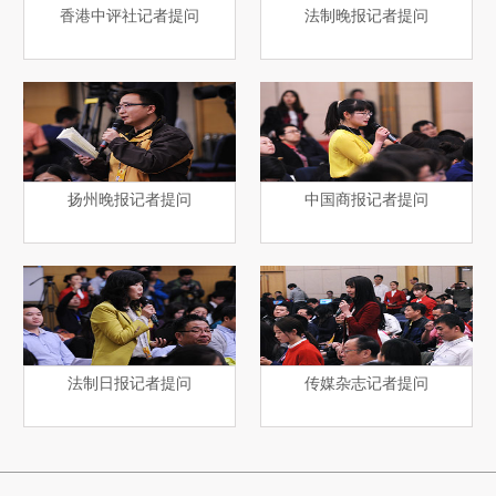
香港中评社记者提问
法制晚报记者提问
扬州晚报记者提问
中国商报记者提问
法制日报记者提问
传媒杂志记者提问