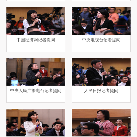
中国经济网记者提问
中央电视台记者提问
中央人民广播电台记者提问
人民日报记者提问