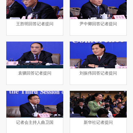
王胜明回答记者提问
尹中卿回答记者提问
袁驷回答记者提问
刘振伟回答记者提问
记者会主持人曲卫国
新华社记者提问