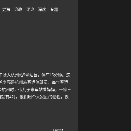
史海
论政
评论
深度
专题
车驶入杭州站5号站台，停车15分钟。这
爸爸李亮是杭州站客运值班员，每年春运
经杭州时，带儿子来车站看妈妈，一家三
组就有4对。他们用个人家庭的牺牲，换