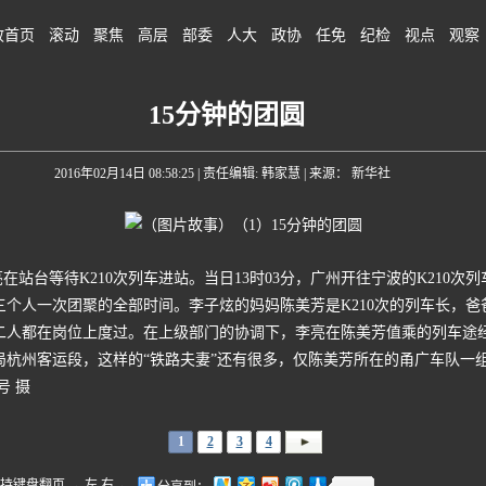
政首页
滚动
聚焦
高层
部委
人大
政协
任免
纪检
视点
观察
15分钟的团圆
2016年02月14日 08:58:25
| 责任编辑: 韩家慧 | 来源： 新华社
台等待K210次列车进站。当日13时03分，广州开往宁波的K210次列
妈三个人一次团聚的全部时间。李子炫的妈妈陈美芳是K210次的列车长，
二人都在岗位上度过。在上级部门的协调下，李亮在陈美芳值乘的列车途
杭州客运段，这样的“铁路夫妻”还有很多，仅陈美芳所在的甬广车队一
号 摄
1
2
3
4
盘翻页 ←左 右→