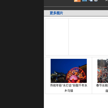
更多图片
传统年俗“水灯会”扮靓千年水
春节长假
乡乌镇