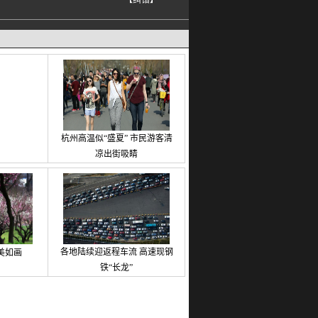
【纠错】
杭州高温似“盛夏” 市民游客清
凉出街吸睛
各地陆续迎返程车流 高速现钢
美如画
铁“长龙”