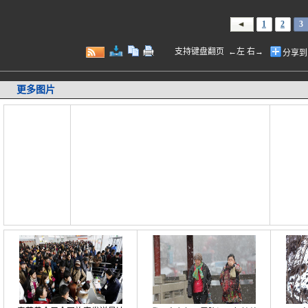
1
2
3
支持键盘翻页 ←左 右→
分享到
更多图片