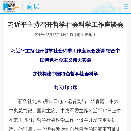
高层
首页
时政
国际
财经
习近平主持召开哲学社会科学工作座谈会
2016年05月17日 18:12:43
来源： 新华社
娱乐
体育
人事
教育
习近平主持召开哲学社会科学工作座谈会强调 结合中
时尚
思客
地方
法治
国特色社会主义伟大实践
港澳
台湾
华人
汽车
加快构建中国特色哲学社会科学
科技
能源
房产
公司
刘云山出席
图片
视频
彩票
食品
 新华社北京5月17日电（记者吴晶、华春雨）中共
中央总书记、国家主席、中央军委主席习近平17日上午
旅游
健康
信息化
数据
在京主持召开哲学社会科学工作座谈会并发表重要讲
金融
公益
军事
无人机
话。他强调，一个没有发达的自然科学的国家不可能走