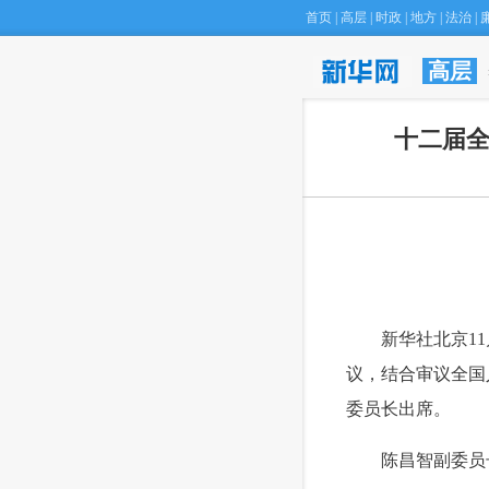
首页
|
高层
|
时政
|
地方
|
法治
|
高层
·
“
十二届全
 新华社北京11
议，结合审议全国
委员长出席。
 陈昌智副委员