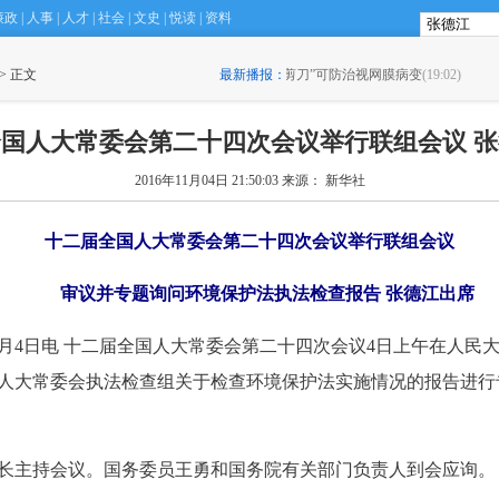
廉政
|
人事
|
人才
|
社会
|
文史
|
悦读
|
资料
基因剪刀”可防治视网膜病变
 > 正文
(19:02)
最新播报：
·
浙江审计出违规金额48
国人大常委会第二十四次会议举行联组会议 
2016年11月04日 21:50:03
来源： 新华社
十二届全国人大常委会第二十四次会议
举行联组会议
审议并专题询问环境保护法执法检查报告
张德江出席
月4日电 十二届全国人大常委会第二十四次会议4日上午在人民
人大常委会执法检查组关于检查环境保护法实施情况的报告进行
长主持会议。国务委员王勇和国务院有关部门负责人到会应询。