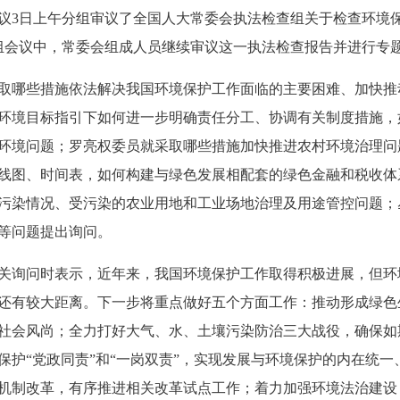
3日上午分组审议了全国人大常委会执法检查组关于检查环境
组会议中，常委会组成人员继续审议这一执法检查报告并进行专
哪些措施依法解决我国环境保护工作面临的主要困难、加快推
环境目标指引下如何进一步明确责任分工、协调有关制度措施，
环境问题；罗亮权委员就采取哪些措施加快推进农村环境治理问
线图、时间表，如何构建与绿色发展相配套的绿色金融和税收体
污染情况、受污染的农业用地和工业场地治理及用途管控问题；
等问题提出询问。
询问时表示，近年来，我国环境保护工作取得积极进展，但环
还有较大距离。下一步将重点做好五个方面工作：推动形成绿色
社会风尚；全力打好大气、水、土壤污染防治三大战役，确保如
保护“党政同责”和“一岗双责”，实现发展与环境保护的内在统一
机制改革，有序推进相关改革试点工作；着力加强环境法治建设