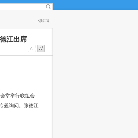
.87亿元 千亿元资金管理不规范
(18:54)
·
解好创新驱动发展的时代“方程”——党
交出新答卷
(18:54)
张德江出席
大会堂举行联组会
专题询问。张德江