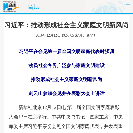
高层
首页
时政
国际
财经
习近平：推动形成社会主义家庭文明新风尚
2016年12月12日 19:58:05
来源： 新华社
娱乐
体育
人事
教育
习近平在会见第一届全国文明家庭代表时强调
时尚
思客
地方
法治
动员社会各界广泛参与家庭文明建设
港澳
台湾
华人
汽车
推动形成社会主义家庭文明新风尚
科技
能源
房产
公司
刘云山参加会见并在表彰大会上讲话
图片
视频
彩票
食品
 新华社北京12月12日电 第一届全国文明家庭表彰
旅游
健康
信息化
数据
大会12日在京举行。中共中央总书记、国家主席、中央
军委主席习近平亲切会见全国文明家庭代表，并发表重
金融
公益
军事
无人机