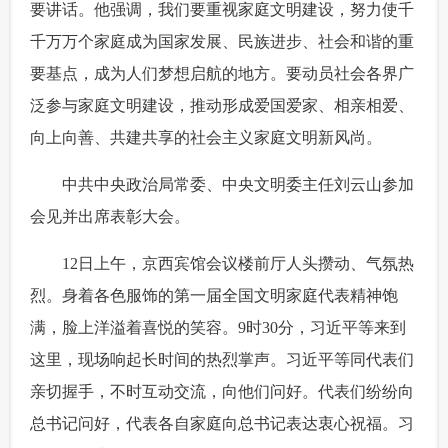
要讲话。他强调，我们要重视家庭文明建设，努力使千
富媒体
摄影
新华广播
千万万个家庭成为国家发展、民族进步、社会和谐的重
要基点，成为人们梦想启航的地方。要动员社会各界广
新华电视中文
新华电视英文
返回PC
泛参与家庭文明建设，推动形成爱国爱家、相亲相爱、
向上向善、共建共享的社会主义家庭文明新风尚。
 中共中央政治局常委、中央文明委主任刘云山参加
会见并出席表彰大会。
 12日上午，京西宾馆会议楼前厅人头攒动、气氛热
烈。身着各色服饰的第一届全国文明家庭代表精神饱
满，脸上洋溢着喜悦的笑容。9时30分，习近平等来到
这里，现场响起长时间的热烈掌声。习近平等同代表们
亲切握手，不时互动交流，向他们问好。代表们纷纷向
总书记问好，代表各自家庭向总书记表达衷心祝福。习