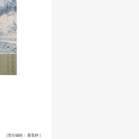
[责任编辑： 聂晨静 ]