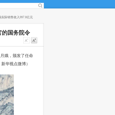
际销售收入997.8亿元
·
新研究揭开癌症免疫疗法抗药性之谜
(22:06)
官的国务院令
郑月娥，颁发了任命
：新华视点微博）