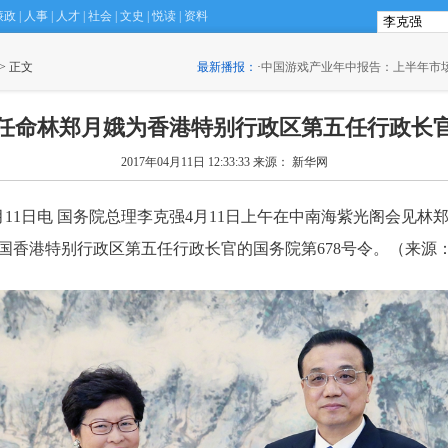
廉政
|
人事
|
人才
|
社会
|
文史
|
悦读
|
资料
和新西兰华人青年的“共享梦”
 > 正文
(22:29)
最新播报：
·
中国游戏产业年中报告：上半年市场实
(22:10)
任命林郑月娥为香港特别行政区第五任行政长
2017年04月11日 12:33:33
来源： 新华网
11日电 国务院总理李克强4月11日上午在中南海紫光阁会见林
国香港特别行政区第五任行政长官的国务院第678号令。（来源