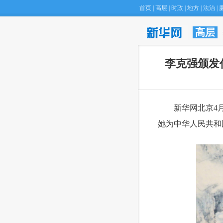
首页
|
高层
|
时政
|
地方
|
法治
|
高层
·
通讯：“小绿车”
李克强颁发
 新华网北京4月
她为中华人民共和