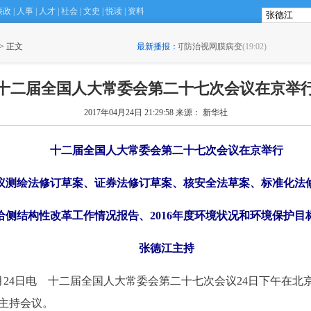
廉政
|
人事
|
人才
|
社会
|
文史
|
悦读
|
资料
治视网膜病变
 > 正文
(19:02)
最新播报：
·
浙江审计出违规金额48.87亿元 
十二届全国人大常委会第二十七次会议在京举
2017年04月24日 21:29:58
来源： 新华社
 十二届全国人大常委会第二十七次会议在京举行
测绘法修订草案、证券法修订草案、核安全法草案、标准化法
侧结构性改革工作情况报告、2016年度环境状况和环境保护目
 张德江主持
24日电 十二届全国人大常委会第二十七次会议24日下午在北
主持会议。