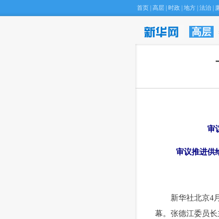
首页
|
高层
|
时政
|
地方
|
法治
|
高层
·
“基因剪刀”可防
 审议
 审议推进供给
 新华社北京4月
幕。张德江委员长