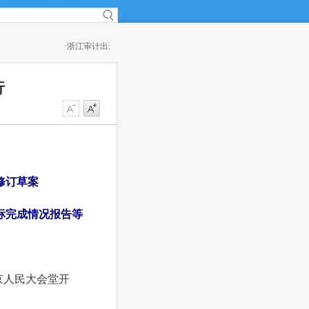
千亿元资金管理不规范
(18:54)
·
解好创新驱动发展的时代“方程”——党的十八大以来
交出新答卷
(18:54)
行
修订草案
标完成情况报告等
京人民大会堂开