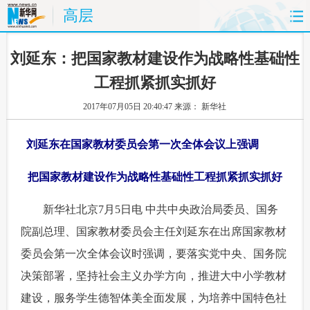
高层
首页
时政
国际
财经
 刘延东：把国家教材建设作为战略性基础性
工程抓紧抓实抓好
娱乐
体育
人事
教育
2017年07月05日 20:40:47
来源： 新华社
时尚
思客
地方
法治
刘延东在国家教材委员会第一次全体会议上强调
港澳
台湾
华人
汽车
把国家教材建设作为战略性基础性工程抓紧抓实抓好
科技
能源
房产
公司
 新华社北京7月5日电 中共中央政治局委员、国务
图片
视频
彩票
食品
院副总理、国家教材委员会主任刘延东在出席国家教材
委员会第一次全体会议时强调，要落实党中央、国务院
旅游
健康
信息化
数据
决策部署，坚持社会主义办学方向，推进大中小学教材
建设，服务学生德智体美全面发展，为培养中国特色社
金融
公益
军事
无人机