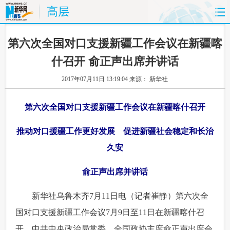
高层
首页
时政
国际
财经
 第六次全国对口支援新疆工作会议在新疆喀
什召开 俞正声出席并讲话
娱乐
体育
人事
教育
2017年07月11日 13:19:04
来源： 新华社
时尚
思客
地方
法治
第六次全国对口支援新疆工作会议在新疆喀什召开
港澳
台湾
华人
汽车
推动对口援疆工作更好发展 促进新疆社会稳定和长治
科技
能源
房产
公司
久安
图片
视频
彩票
食品
俞正声出席并讲话
旅游
健康
信息化
数据
 新华社乌鲁木齐7月11日电（记者崔静）第六次全
国对口支援新疆工作会议7月9日至11日在新疆喀什召
金融
公益
军事
无人机
开。中共中央政治局常委、全国政协主席俞正声出席会