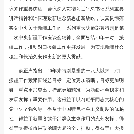
议并作重要讲话。会议深入贯彻习近平总书记系列重要
富媒体
摄影
新华广播
讲话精神和治国理政新理念新思想新战略，认真贯彻落
新华电视中文
新华电视英文
返回PC
实党中央关于新疆工作的一系列重大决策部署特别是第
二次中央新疆工作座谈会精神，全面总结20年来对口援
疆工作，推动对口援疆工作更好发展，为实现新疆社会
稳定和长治久安作出新的更大贡献。
 俞正声指出，20年来特别是党的十八大以来，对口
援疆工作紧紧围绕总目标，定位更加清晰，目标更加明
确，重点更加突出，措施更加精准，为新疆社会稳定和
发展发挥了重要作用。这得益于以习近平同志为核心的
党中央坚强领导，得益于中国特色社会主义制度的优越
性，得益于新疆各族干部群众主体作用的充分发挥，得
益于支援省市讲政治顾大局的全力推动，得益于广大援