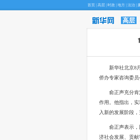
首页
|
高层
|
时政
|
地方
|
法治
|
高层
 新华社北京8月
侨办专家咨询委员
 俞正声充分肯定
作用。他指出，实
入新的发展阶段，
 俞正声表示，国
济社会发展、贡献