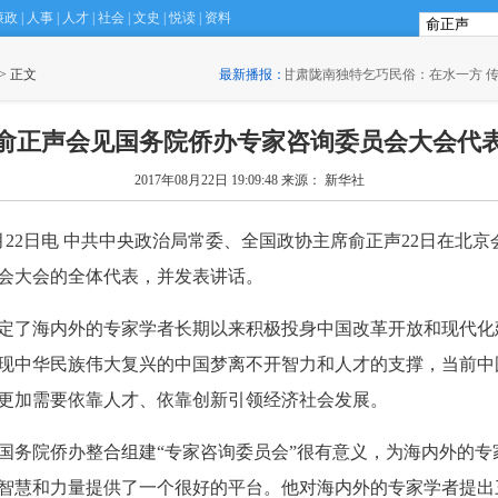
廉政
|
人事
|
人才
|
社会
|
文史
|
悦读
|
资料
 > 正文
·
甘肃陇南独特乞巧民俗：在水一方 传承千年
最新播报：
(18:31)
俞正声会见国务院侨办专家咨询委员会大会代
2017年08月22日 19:09:48
来源： 新华社
22日电 中共中央政治局常委、全国政协主席俞正声22日在北京
会大会的全体代表，并发表讲话。
了海内外的专家学者长期以来积极投身中国改革开放和现代化
现中华民族伟大复兴的中国梦离不开智力和人才的支撑，当前中
更加需要依靠人才、依靠创新引领经济社会发展。
务院侨办整合组建“专家咨询委员会”很有意义，为海内外的专
智慧和力量提供了一个很好的平台。他对海内外的专家学者提出