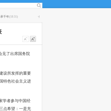
·
外交部：日方应尊重地区国家维护南海和平稳定的努力
(18:14)
·
青海藏文
表
会见了出席国务院
建设所发挥的重要
国特色社会主义进
家学者参与中国经
三点希望：一是充