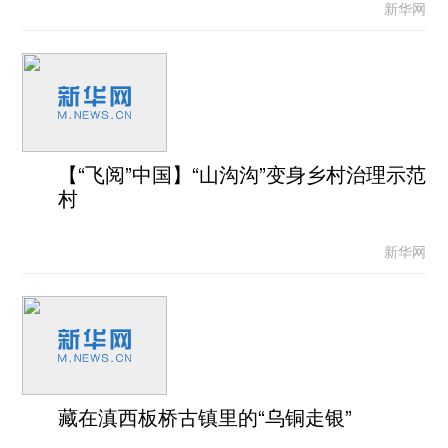
新华网
【“飞阅”中国】“山沟沟”变身乡村治理示范
村
新华网
藏在滇西板桥古镇里的“乌铜走银”