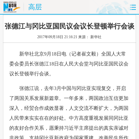
高层
首页
时政
国际
财经
张德江与冈比亚国民议会议长登顿举行会谈
2017年09月18日 21:16:21
来源： 新华社
娱乐
体育
人事
教育
 新华社北京9月18日电（记者崔文毅）全国人大常
时尚
思客
地方
法治
委会委员长张德江18日在人民大会堂与冈比亚国民议会
港澳
台湾
华人
汽车
议长登顿举行会谈。
科技
能源
房产
公司
 张德江说，去年3月中国与冈比亚实现复交，开启
了两国关系发展新篇章。一年多来，两国政治互信更加
图片
视频
彩票
食品
深入，经贸合作成效显著，人文交流不断扩大，为两国
旅游
健康
信息化
数据
人民带来实实在在的好处。中方高度重视发展同冈比亚
的友好合作关系，愿秉持习近平主席提出的真实亲诚对
金融
公益
军事
无人机
非政策，支持冈比亚新政府为国家重建、改善民生所作