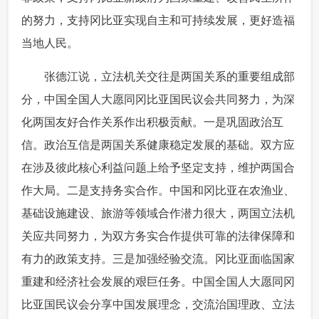
的努力，支持冈比亚实现自主和可持续发展，更好造福
富媒体
摄影
新华广播
当地人民。
新华电视中文
新华电视英文
返回PC
 张德江说，立法机关交往是两国关系的重要组成部
分，中国全国人大愿同冈比亚国民议会共同努力，为深
化两国友好合作关系作出积极贡献。一是巩固政治互
信。政治互信是两国关系健康稳定发展的基础。双方应
在涉及彼此核心利益问题上给予坚定支持，维护两国合
作大局。二是支持务实合作。中国和冈比亚在农渔业、
基础设施建设、旅游等领域合作潜力很大，两国立法机
关应共同努力，为双方务实合作提供可靠的法律保障和
有力的政策支持。三是加强经验交流。冈比亚面临国家
重建和经济社会发展的艰巨任务。中国全国人大愿同冈
比亚国民议会分享中国发展理念，交流治国理政、立法