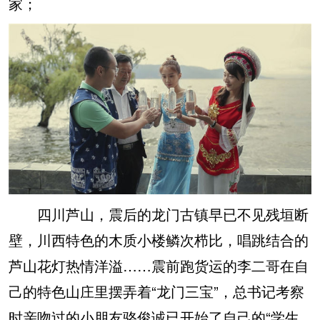
家；
四川芦山，震后的龙门古镇早已不见残垣断
壁，川西特色的木质小楼鳞次栉比，唱跳结合的
芦山花灯热情洋溢……震前跑货运的李二哥在自
己的特色山庄里摆弄着“龙门三宝”，总书记考察
时亲吻过的小朋友骆俊诚已开始了自己的“学生