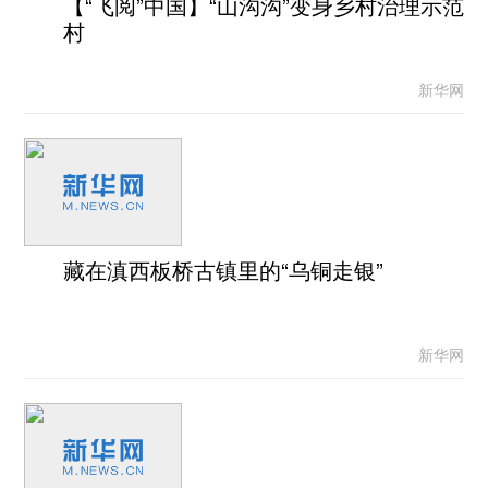
【“飞阅”中国】“山沟沟”变身乡村治理示范
村
新华网
藏在滇西板桥古镇里的“乌铜走银”
新华网