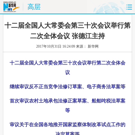
高层
首页
时政
国际
财经
 十二届全国人大常委会第三十次会议举行第
二次全体会议 张德江主持
娱乐
体育
人事
教育
2017年10月31日 16:24:09
来源： 新华网
时尚
思客
地方
法治
十二届全国人大常委会第三十次会议举行第二次全体会
港澳
台湾
华人
汽车
议
科技
能源
房产
公司
继续审议反不正当竞争法修订草案、电子商务法草案等
图片
视频
彩票
食品
首次审议农村土地承包法修正案草案、船舶吨税法草案
等
旅游
健康
信息化
数据
审议关于在全国各地推开国家监察体制改革试点工作的
金融
公益
军事
无人机
决定草案等