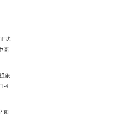
》正式
中高
担旅
-4
？如