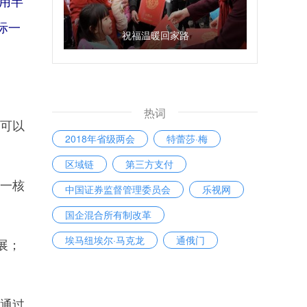
采用半
际一
祝福温暖回家路
热词
可以
2018年省级两会
特蕾莎·梅
区域链
第三方支付
这一核
中国证券监督管理委员会
乐视网
国企混合所有制改革
埃马纽埃尔·马克龙
通俄门
展；
贫困人口
。
通过