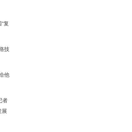
“复
路技
给他
记者
发展