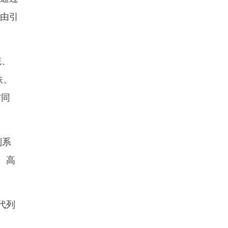
略由引
统、
铁、
方同
制系
、高
。
代列