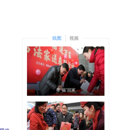
炫图
视频
带“福”回家