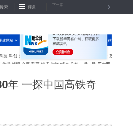
下一篇
6000万台
搜索
频道
朱浩文任河北省政府秘书长 党晓龙任省发改委主任
0年 一探中国高铁奇