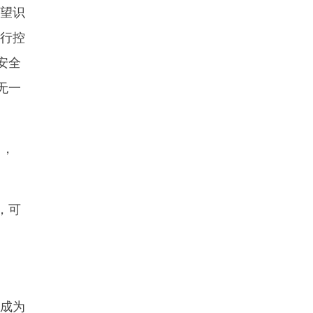
望识
运行控
安全
无一
），
，可
路成为