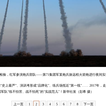
弹检验，红军参演炮兵部队——第71集团军某炮兵旅远程火箭炮进行夜间实
上最严”、演训考形成“品牌化”、练兵场抵近“第一线”…… 2017年
军队“练不怕苦、战不怕死”的“实战范儿”！新华社发（彭希 摄）
上一页
1
2
3
4
5
6
7
8
下一页