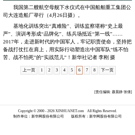
我国第二艘航空母舰下水仪式在中国船舶重工集团公
富媒体
摄影
新华广播
司大连造船厂举行（4月26日摄）。
新华电视中文
新华电视英文
返回PC
基地化训练突出“真难险”、训练监察堪称“史上最
严”、演训考形成“品牌化”、练兵场抵近“第一线”……
2017年，走进新时代的中国军人，牢记职责使命，坚持把
备战打仗扛在肩上，用实际行动塑造出中国军队“练不怕
苦、战不怕死”的“实战范儿”！新华社记者 李刚 摄
上一页
1
2
3
4
5
6
7
8
下一页
[责任编辑: 聂晨静 张倩]
Copyright © 2000 - 2026 XINHUANET.com All Rights Reserved.
制作单位：新华网股份有限公司 版权所有：新华网股份有限公司