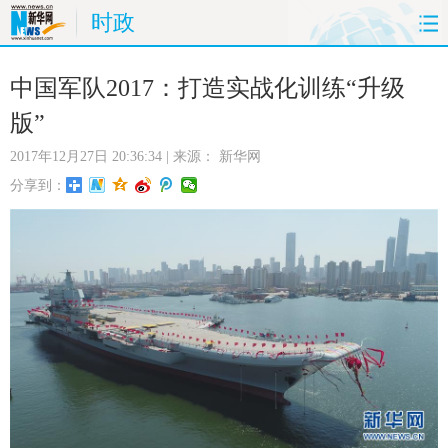
时政
首页
时政
国际
财经
中国军队2017：打造实战化训练“升级
版”
娱乐
体育
人事
教育
2017年12月27日 20:36:34
| 来源：
新华网
时尚
思客
地方
法治
分享到：
港澳
台湾
华人
汽车
科技
能源
房产
公司
图片
视频
彩票
食品
旅游
健康
信息化
数据
金融
公益
军事
无人机